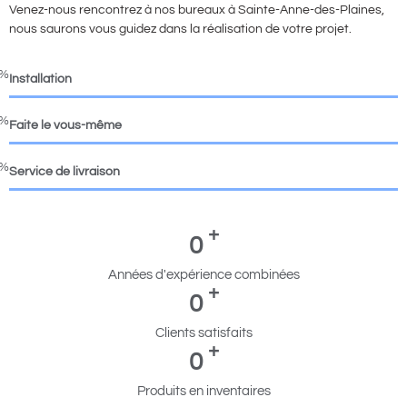
Venez-nous rencontrez à nos bureaux à Sainte-Anne-des-Plaines,
nous saurons vous guidez dans la réalisation de votre projet.
0%
Installation
0%
Faite le vous-même
0%
Service de livraison
+
0
Années d'expérience combinées
+
0
Clients satisfaits
+
0
Produits en inventaires