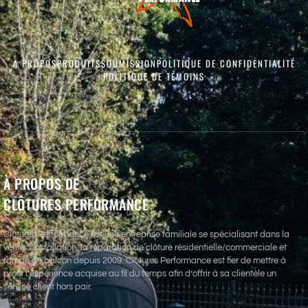
À PROPOS
PRODUITS
SOUMISSION
POLITIQUE DE CONFIDENTIALITÉ
POLITIQUE DE TÉMOINS
À PROPOS DE
CLÔTURES PERFORMANCE
Clôtures Performance est une entreprise familiale se spécialisant dans la
vente, l’installation, la réparation de clôture résidentielle/commerciale et
rampe de balcon depuis 2009. Clôtures Performance est fier de mettre à
profit l’expérience acquise au fil du temps afin d’offrir à sa clientèle un
service client hors pair.