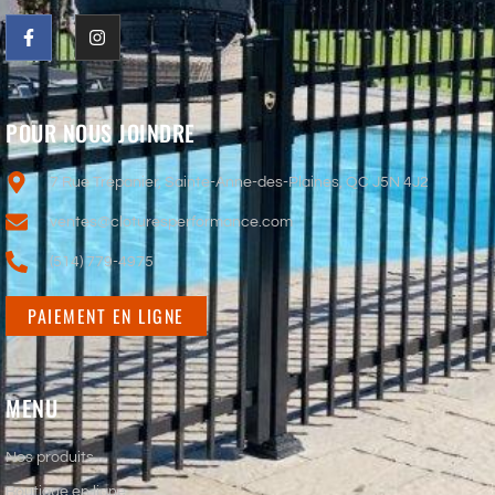
POUR NOUS JOINDRE
7 Rue Trépanier, Sainte-Anne-des-Plaines, QC J5N 4J2
ventes@cloturesperformance.com
(514) 779-4975
PAIEMENT EN LIGNE
MENU
Nos produits
Boutique en ligne