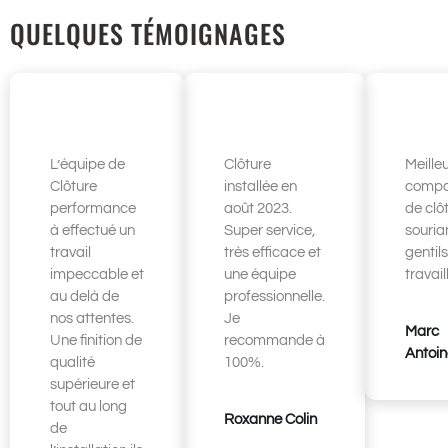
QUELQUES TÉMOIGNAGES
L’équipe de
Clôture
Meille
Clôture
installée en
compa
performance
août 2023.
de clô
à effectué un
Super service,
sourian
travail
très efficace et
gentils
impeccable et
une équipe
travail
au delà de
professionnelle.
nos attentes.
Je
Marc
Une finition de
recommande à
Antoin
qualité
100%.
supérieure et
tout au long
Roxanne Colin
de