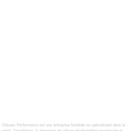
À PROPOS
PRODUITS
SOUMISSION
POLITIQUE DE CONFIDENTIALITÉ
POLITIQUE DE TÉMOINS
À PROPOS DE
CLÔTURES PERFORMANCE
Clôtures Performance est une entreprise familiale se spécialisant dans la
vente, l’installation, la réparation de clôture résidentielle/commerciale et