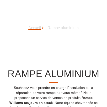
de leur esthétique attrayante. En plus d’ajouter une touche
élégante à votre espace extérieur, les rampes en
aluminium offrent de nombreux avantages. Voyons de plus
près pourquoi ces rampes sont si prisées.
Accueil
Rampe aluminium
RAMPE ALUMINIUM
Souhaitez-vous prendre en charge l’installation ou la
réparation de votre rampe par vous-même? Nous
proposons un service de ventes de produits
Rampe
Williams toujours en stock
. Notre équipe chevronnée se