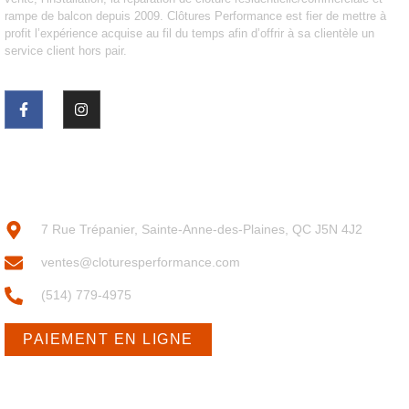
rampe de balcon depuis 2009. Clôtures Performance est fier de mettre à
profit l’expérience acquise au fil du temps afin d’offrir à sa clientèle un
service client hors pair.
POUR NOUS JOINDRE
7 Rue Trépanier, Sainte-Anne-des-Plaines, QC J5N 4J2
ventes@cloturesperformance.com
(514) 779-4975
PAIEMENT EN LIGNE