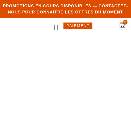
PROMOTIONS EN COURS DISPONIBLES — CONTACTEZ-
NOUS POUR CONNAÎTRE LES OFFRES DU MOMENT
0
PAIEMENT
NOUS
SOUMISSION
JOINDRE
RAMPE EN ALUMINIUM:
TOUT CE QUE VOUS DEVEZ
SAVOIR
Les rampes en aluminium sont un choix populaire pour les
balcons, terrasses et piscines en raison de leur durabilité et