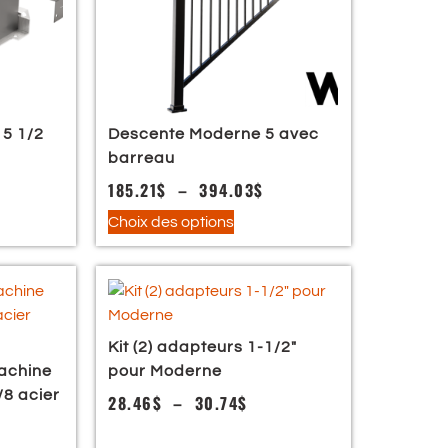
 5 1/2
Descente Moderne 5 avec
barreau
185.21
$
–
394.03
$
Choix des options
Kit (2) adapteurs 1-1/2″
achine
pour Moderne
/8 acier
28.46
$
–
30.74
$