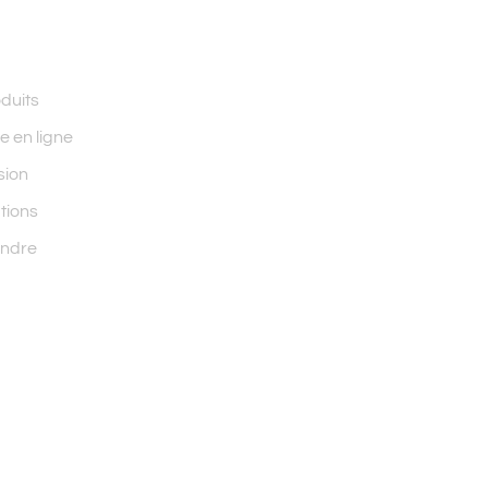
duits
e en ligne
sion
tions
indre