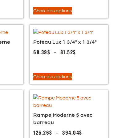
Choix des options
erne
Poteau Lux 1 3/4″ x 1 3/4″
68.39
$
–
81.52
$
Choix des options
Rampe Moderne 5 avec
barreau
125.26
$
–
394.04
$