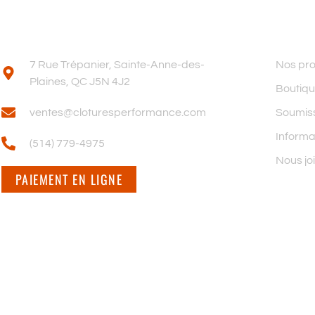
POUR NOUS JOINDRE
MENU
7 Rue Trépanier, Sainte-Anne-des-
Nos pro
Plaines, QC J5N 4J2
Boutiqu
ventes@cloturesperformance.com
Soumis
Informa
(514) 779-4975
Nous jo
PAIEMENT EN LIGNE