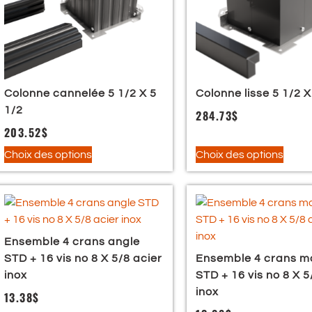
Colonne cannelée 5 1/2 X 5
Colonne lisse 5 1/2 X
1/2
284.73
$
203.52
$
Choix des options
Choix des options
Ensemble 4 crans angle
STD + 16 vis no 8 X 5/8 acier
Ensemble 4 crans m
inox
STD + 16 vis no 8 X 5
inox
13.38
$