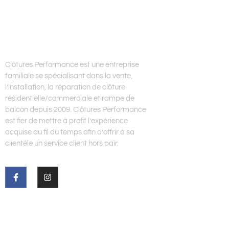
À PROPOS DE
CLÔTURES PERFORMANCE
Clôtures Performance est une entreprise
familiale se spécialisant dans la vente,
l’installation, la réparation de clôture
résidentielle/commerciale et rampe de
balcon depuis 2009. Clôtures Performance
est fier de mettre à profit l’expérience
acquise au fil du temps afin d’offrir à sa
clientèle un service client hors pair.