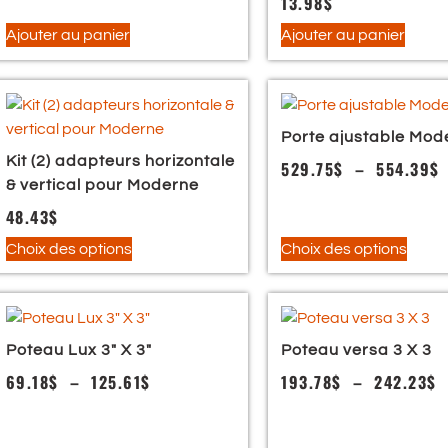
13.98
$
Ajouter au panier
Ajouter au panier
Porte ajustable Mod
Kit (2) adapteurs horizontale
529.75
$
–
554.39
$
& vertical pour Moderne
48.43
$
Choix des options
Choix des options
Poteau Lux 3″ X 3″
Poteau versa 3 X 3
69.18
$
–
125.61
$
193.78
$
–
242.23
$