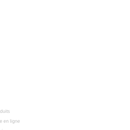
DENTIALITÉ
INS
U
duits
e en ligne