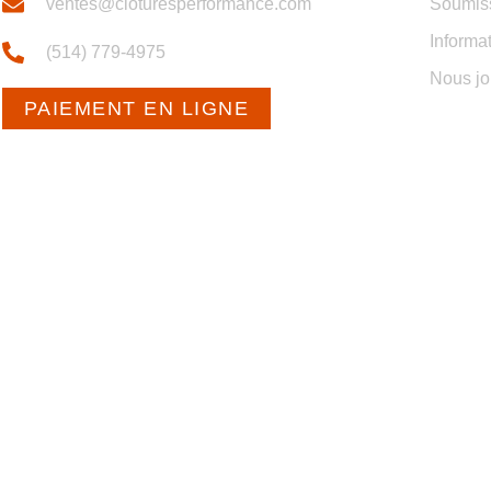
ventes@cloturesperformance.com
Soumis
Informa
(514) 779-4975
Nous jo
PAIEMENT EN LIGNE