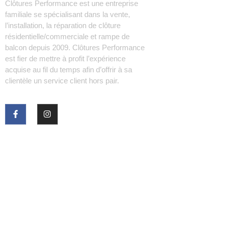
Clôtures Performance est une entreprise
familiale se spécialisant dans la vente,
l’installation, la réparation de clôture
résidentielle/commerciale et rampe de
balcon depuis 2009. Clôtures Performance
est fier de mettre à profit l’expérience
acquise au fil du temps afin d’offrir à sa
clientèle un service client hors pair.