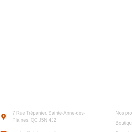
POLITIQUE DE CONFI
POLITIQUE DE TÉMO
POUR NOUS JOINDRE
MEN
7 Rue Trépanier, Sainte-Anne-des-
Nos pro
Plaines, QC J5N 4J2
Boutiqu