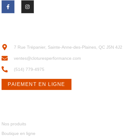
POUR NOUS JOINDRE
7 Rue Trépanier, Sainte-Anne-des-Plaines, QC J5N 4J2
ventes@cloturesperformance.com
(514) 779-4975
PAIEMENT EN LIGNE
MENU
Nos produits
Boutique en ligne