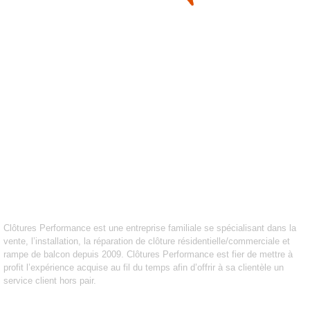
À PROPOS
PRODUITS
SOUMISSION
POLITIQUE DE CONFIDENTIALITÉ
POLITIQUE DE TÉMOINS
À PROPOS DE
CLÔTURES PERFORMANCE
Clôtures Performance est une entreprise familiale se spécialisant dans la
vente, l’installation, la réparation de clôture résidentielle/commerciale et
rampe de balcon depuis 2009. Clôtures Performance est fier de mettre à
profit l’expérience acquise au fil du temps afin d’offrir à sa clientèle un
service client hors pair.