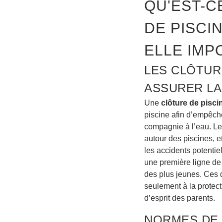
QU'EST-C
DE PISCI
ELLE IMP
LES CLÔTUR
ASSURER LA
Une
clôture de pisci
piscine afin d’empêch
compagnie à l’eau. Le
autour des piscines, e
les accidents potentie
une première ligne de 
des plus jeunes. Ces d
seulement à la protecti
d’esprit des parents.
NORMES DE 