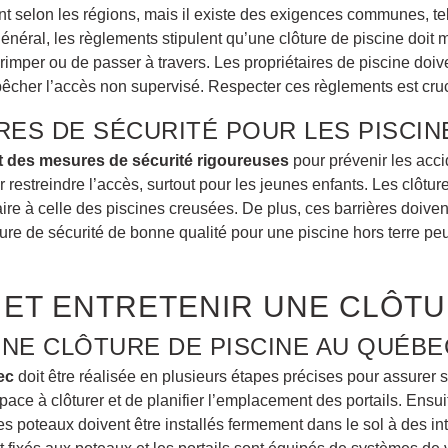
nt selon les régions, mais il existe des exigences communes, tel
 général, les règlements stipulent qu’une clôture de piscine doi
mper ou de passer à travers. Les propriétaires de piscine doive
her l’accès non supervisé. Respecter ces règlements est crucia
RES DE SÉCURITÉ POUR LES PISCI
t des mesures de sécurité rigoureuses
pour prévenir les accid
r restreindre l’accès, surtout pour les jeunes enfants. Les clôtu
ilaire à celle des piscines creusées. De plus, ces barrières doiv
ôture de sécurité de bonne qualité pour une piscine hors terre p
ET ENTRETENIR UNE CLÔTU
UNE CLÔTURE DE PISCINE AU QUÉBE
ec
doit être réalisée en plusieurs étapes précises pour assurer sa 
e à clôturer et de planifier l’emplacement des portails. Ensuite, 
 les poteaux doivent être installés fermement dans le sol à des in