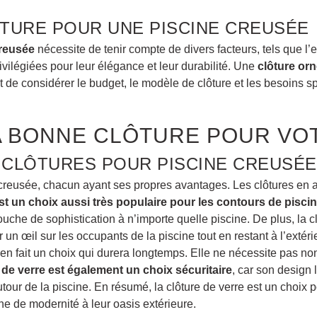
ÔTURE POUR UNE PISCINE CREUSÉE
creusée
nécessite de tenir compte de divers facteurs, tels que l’e
vilégiées pour leur élégance et leur durabilité. Une
clôture orn
ant de considérer le budget, le modèle de clôture et les besoin
A BONNE CLÔTURE POUR VOT
 CLÔTURES POUR PISCINE CREUSÉE
ne creusée, chacun ayant ses propres avantages. Les clôtures en 
est un choix aussi très populaire pour les contours de pisci
che de sophistication à n’importe quelle piscine. De plus, la clô
 un œil sur les occupants de la piscine tout en restant à l’extéri
 en fait un choix qui durera longtemps. Elle ne nécessite pas non
e de verre est également un choix sécuritaire
, car son design 
tour de la piscine. En résumé, la clôture de verre est un choix p
he de modernité à leur oasis extérieure.