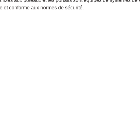
nt fixés aux poteaux et les portails sont équipés de systèmes de
ide et conforme aux normes de sécurité.
POLITIQUE DE CONFI
POLITIQUE DE TÉMO
POUR NOUS JOINDRE
MEN