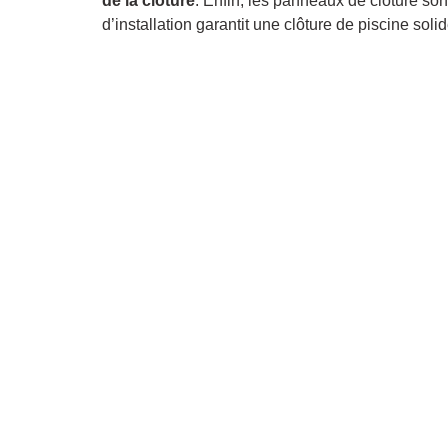
de la clôture
. Enfin, les panneaux de clôture so
d’installation garantit une clôture de piscine sol
À PROPOS
PRODUITS
SOUMISSION
À PROPOS DE